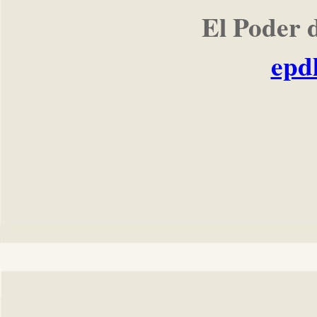
El Poder 
epd