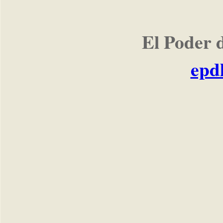
El Poder 
epd