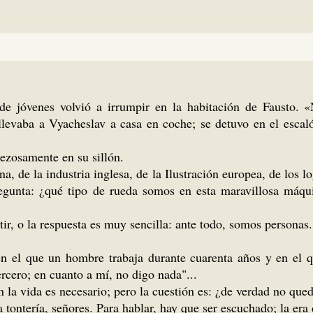
de jóvenes volvió a irrumpir en la habitación de Fausto. «
evaba a Vyacheslav a casa en coche; se detuvo en el escaló
ezosamente en su sillón.
a, de la industria inglesa, de la Ilustración europea, de los 
egunta: ¿qué tipo de rueda somos en esta maravillosa máqu
, o la respuesta es muy sencilla: ante todo, somos personas
en el que un hombre trabaja durante cuarenta años y en el q
ercero; en cuanto a mí, no digo nada"...
n la vida es necesario; pero la cuestión es: ¿de verdad no que
 tontería, señores. Para hablar, hay que ser escuchado; la er