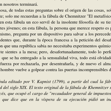
n nosotros terminará.
uosa, de todas estas preguntas sobre el origen de las cosas, s
e; solo me recuerdan a la fábula de Chemnitzer "El metafísic
 en esta fábula un eco servil de la insolente filosofía de su
ntes jóvenes; en esta fábula, la persona que merece respeto es
í mismo, pregunta por un dispositivo para salvar a los pereced
entes que, durante la época francesa a la petición del desa
n que una república sabia no necesitaba experimentos químic
 te sientes a la mesa; pero, desafortunadamente, todo lo perf
que se ha entregado a la sensualidad viva, todo está olvidado
sfuerza por rechazarla, por desentrañarla, y de nuevo el alma
hombre vuelve a golpear contra las puertas incomprensibles de
ábula editado por V. Kapnist (1799), a partir del cual la fá
d del siglo XIX. El texto original de la fábula de Khemnitzer 
cés, que ocupó el cargo de "recaudador general de impuestos
 que dice que en la víspera de su ejecución pidió un in