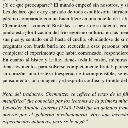
¿Y de qué preocuparse? El mundo empezó sin nosotros, y si
Les declaro que estoy cansado de toda esta filosofía infruct
páramo comparado con un buen filete en una botella de Lafit
Chemnitzer, - comentó Rostislav, a pesar de su talento, era
punto esta glorificación del frío egoísmo influiría en las me
sus pies y, sentado en él hasta el cuello, olvidándose de s
preguntas con burda burla me recuerda a esas personas prud
completar el experimento que había comenzado, respondiero
En cuanto al bistec y Lafite, tienes toda la razón, mientras
tiene los medios para volverse completamente brutal; parece 
su corazón, una tristeza inesperada e incomprensible; se e
pensamiento, una imagen, y el espíritu confuso y tímido del 
Nota del traductor. Chemnitzer se refiere al texto de la f
metafísico" fue conocida por los lectores de la primera mita
Lavoisier Antoine Laurens (1743-1794) fue un químico fran
muerte por el gobierno revolucionario. Hay una leyenda
experimentos químicos, pero se le negó.
"