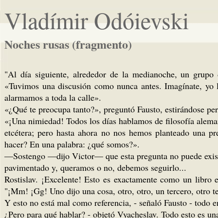
Vladímir Odóievski
Noches rusas (fragmento)
"Al día siguiente, alrededor de la medianoche, un grupo 
«Tuvimos una discusión como nunca antes. Imagínate, yo ll
alarmamos a toda la calle».
«¿Qué te preocupa tanto?», preguntó Fausto, estirándose per
«¡Una nimiedad! Todos los días hablamos de filosofía aleman
etcétera; pero hasta ahora no nos hemos planteado una pr
hacer? En una palabra: ¿qué somos?».
—Sostengo —dijo Victor— que esta pregunta no puede existir
pavimentado y, queramos o no, debemos seguirlo...
Rostislav. ¡Excelente! Esto es exactamente como un libro 
"¡Mm! ¡Gg! Uno dijo una cosa, otro, otro, un tercero, otro t
Y esto no está mal como referencia, - señaló Fausto - todo e
¿Pero para qué hablar? - objetó Vyacheslav. Todo esto es una