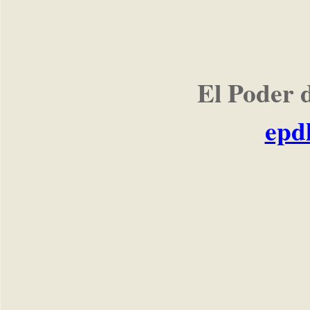
El Poder 
epd