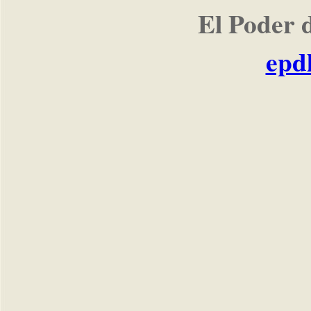
El Poder 
epd