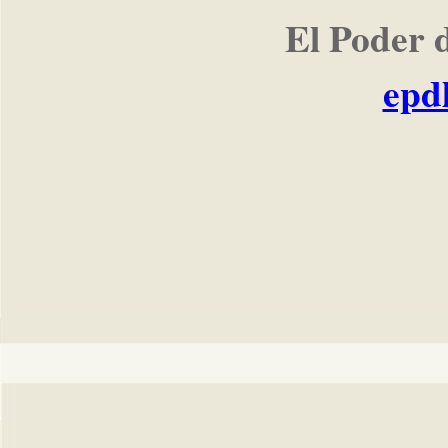
El Poder 
epd