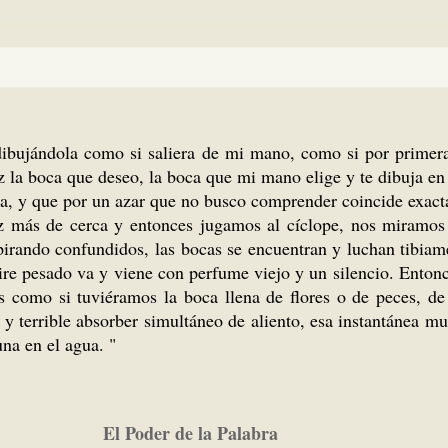
ibujándola como si saliera de mi mano, como si por primera 
 la boca que deseo, la boca que mi mano elige y te dibuja en 
ara, y que por un azar que no busco comprender coincide exact
 más de cerca y entonces jugamos al cíclope, nos miramos 
espirando confundidos, las bocas se encuentran y luchan tibia
aire pesado va y viene con perfume viejo y un silencio. Enton
 como si tuviéramos la boca llena de flores o de peces, de
 terrible absorber simultáneo de aliento, esa instantánea mue
na en el agua. "
El Poder de la Palabra