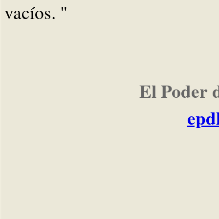
vacíos. "
El Poder 
epd