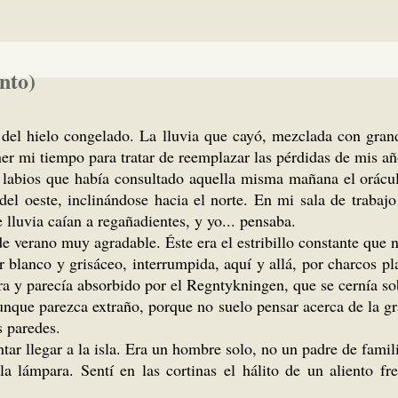
nto)
so del hielo congelado. La lluvia que cayó, mezclada con gra
ner mi tiempo para tratar de reemplazar las pérdidas de mis a
s labios que había consultado aquella misma mañana el orácul
el oeste, inclinándose hacia el norte. En mi sala de trabajo
e lluvia caían a regañadientes, y yo... pensaba.
e verano muy agradable. Éste era el estribillo constante que 
 blanco y grisáceo, interrumpida, aquí y allá, por charcos pla
ra y parecía absorbido por el Regntykningen, que se cernía s
unque parezca extraño, porque no suelo pensar acerca de la gr
s paredes.
r llegar a la isla. Era un hombre solo, no un padre de familia
a lámpara. Sentí en las cortinas el hálito de un aliento f