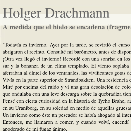
Holger Drachmann
A medida que el hielo se encadena (fragme
"Todavía es invierno. Ayer por la tarde, se revirtió el cur
abrigaron el recinto. Consulté mi barómetro, antes de dispo
¡Otra vez llegó el invierno! Recordé con una sonrisa en lo
sur y la bonanza de un clima templado. El viento soplaba d
aferraban al dintel de los ventanales, las vivificantes gotas d
Vivía en la parte superior de Strandbakken. Una residencia d
Miré por encima del ruido y vi una gran desolación de color
que ondulaba con una leve descarga sobre la quebradiza tier
Pensé con cierta curiosidad en la historia de Tycho Brahe, a
en su Uraniborg, en su soledad en medio de aquellas gruesa
Un invierno como éste un pescador se había ahogado al intenta
Entonces, me llamaron a comer, y cuando volví, encendí l
apoderado de mi fugaz ánimo.