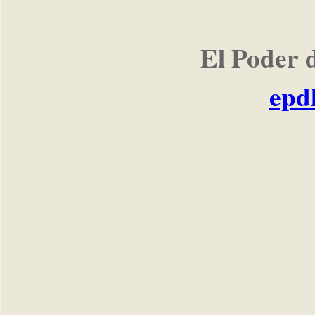
El Poder 
epd