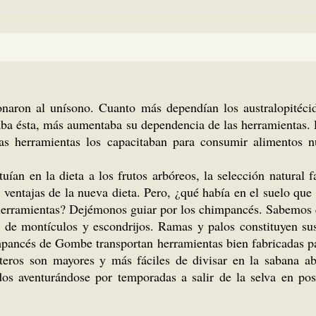
onaron al unísono. Cuanto más dependían los australopitéci
aba ésta, más aumentaba su dependencia de las herramientas. P
las herramientas los capacitaban para consumir alimentos n
uían en la dieta a los frutos arbóreos, la selección natural 
ventajas de la nueva dieta. Pero, ¿qué había en el suelo que r
de herramientas? Dejémonos guiar por los chimpancés. Sabemos q
o de montículos y escondrijos. Ramas y palos constituyen sus
mpancés de Gombe transportan herramientas bien fabricadas par
eros son mayores y más fáciles de divisar en la sabana abi
os aventurándose por temporadas a salir de la selva en pos