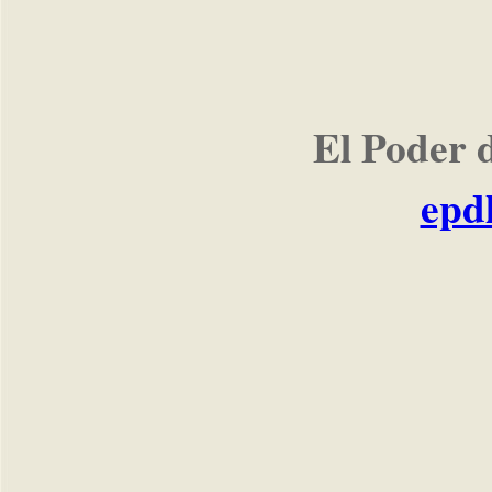
El Poder 
epd