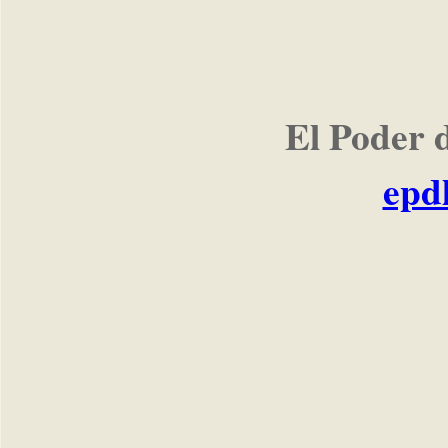
El Poder 
epd