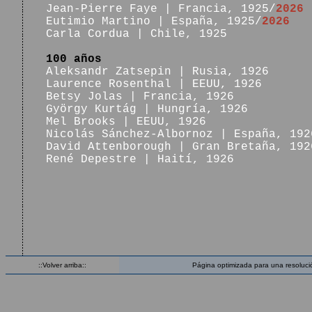
Jean-Pierre Faye | Francia, 1925/
2026
Eutimio Martino | España, 1925/
2026
Carla Cordua | Chile, 1925
100 años
Aleksandr Zatsepin | Rusia, 1926
Laurence Rosenthal | EEUU, 1926
Betsy Jolas | Francia, 1926
György Kurtág | Hungría, 1926
Mel Brooks | EEUU, 1926
Nicolás Sánchez-Albornoz | España, 192
David Attenborough | Gran Bretaña, 192
René Depestre | Haití, 1926
::Volver arriba::
Página optimizada para una resoluci