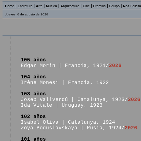
|
|
|
|
|
|
|
|
H
ome
L
iteratura
A
rte
M
úsica
A
rquitectura
C
ine
P
remios
E
quipo
N
os Felicit
Jueves, 6 de agosto de 2026
105 años
Edgar Morin | Francia, 1921/
2026
104 años
Irène Monesi | Francia, 1922
103 años
Josep Vallverdú | Catalunya, 1923/
2026
Ida Vitale | Uruguay, 1923
102 años
Isabel Oliva | Catalunya, 1924
Zoya Boguslavskaya | Rusia, 1924/
2026
101 años