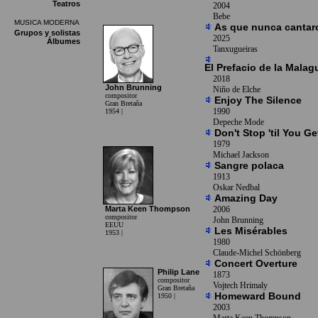
Teatros
2004
Bebe
MUSICA MODERNA
As que nunca cantar
Grupos y solistas
2025
Álbumes
Tanxugueiras
El Prefacio de la Malag
2018
John Brunning
Niño de Elche
compositor
Enjoy The Silence
Gran Bretaña
1990
1954 |
Depeche Mode
Don't Stop 'til You G
1979
Michael Jackson
Sangre polaca
1913
Oskar Nedbal
Amazing Day
Marta Keen Thompson
2006
compositor
John Brunning
EEUU
Les Misérables
1953 |
1980
Claude-Michel Schönberg
Concert Overture
Philip Lane
1873
compositor
Vojtech Hrimaly
Gran Bretaña
Homeward Bound
1950 |
2003