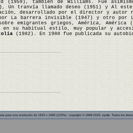
ud (1959), también de Williams. Fue asimism
), Un tranvía llamado deseo (1951) y Al este
ación, desarrollado por el director y autor 
por La barrera invisible (1947) y otro por 
sobre emigrantes griegos, América, América 
s en su habitual estilo, muy popular y acce
tolia
(1982). En 1988 fue publicada su autob
ada para una resolución de 1920 x 1080 (125%) - copyright © 1998-2026, epdlp. Todos los dere