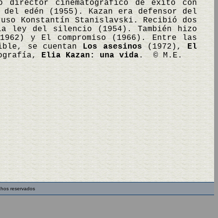
o director cinematográfico de éxito con
 del edén (1955). Kazan era defensor del
ruso Konstantín Stanislavski. Recibió dos
La ley del silencio (1954). También hizo
(1962) y El compromiso (1966). Entre las
sible, se cuentan
Los asesinos
(1972),
El
iografía,
Elia Kazan: una vida
. © M.E.
chos reservados