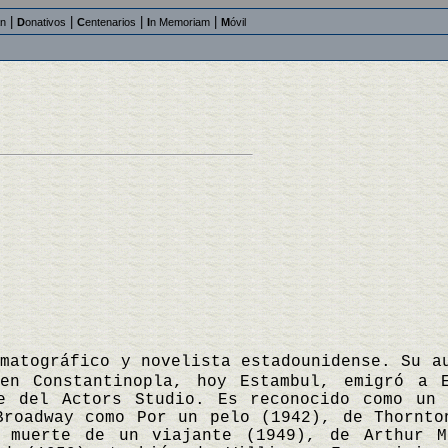
|
|
|
|
an
D
onativos
C
entenarios
I
n Memoriam
M
óvil
ematográfico y novelista estadounidense. Su a
en Constantinopla, hoy Estambul, emigró a 
e del Actors Studio. Es reconocido como un 
Broadway como Por un pelo (1942), de Thornto
a muerte de un viajante (1949), de Arthur 