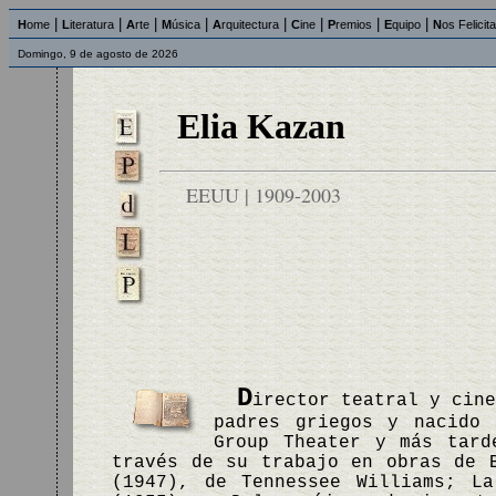
|
|
|
|
|
|
|
|
H
ome
L
iteratura
A
rte
M
úsica
A
rquitectura
C
ine
P
remios
E
quipo
N
os Felicit
Domingo, 9 de agosto de 2026
Elia Kazan
EEUU | 1909-2003
D
irector teatral y cin
padres griegos y nacido 
Group Theater y más tard
través de su trabajo en obras de 
(1947), de Tennessee Williams; L