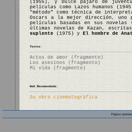
(1955), y Dulce pájaro de juvent
películas como Lazos humanos (1945
"método" como técnica de interpret
Oscars a la mejor dirección, uno 
películas basadas en sus novelas 
últimas novelas de Kazan, escrita
suplente
(1975) y
El hombre de Ana
Textos:
Actos de amor (fragmento)
Los asesinos (fragmento)
Mi vida (fragmento)
Web Recomendada:
Su obra cinematográfica
Página optimiz