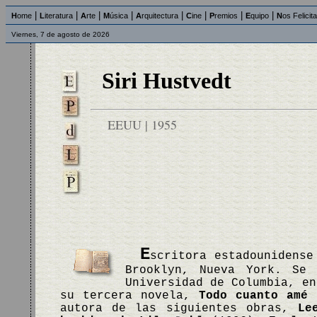
|
|
|
|
|
|
|
|
H
ome
L
iteratura
A
rte
M
úsica
A
rquitectura
C
ine
P
remios
E
quipo
N
os Felicit
Viernes, 7 de agosto de 2026
Siri Hustvedt
EEUU | 1955
E
scritora estadounidense
Brooklyn, Nueva York. Se
Universidad de Columbia, en
su tercera novela,
Todo cuanto amé
(
autora de las siguientes obras,
Le