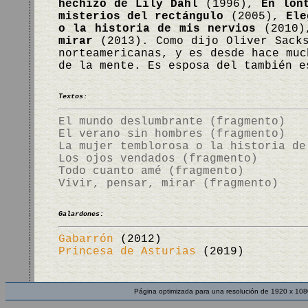
hechizo de Lily Dahl
(1996),
En lon
misterios del rectángulo
(2005),
Ele
o la historia de mis nervios
(2010
mirar
(2013). Como dijo Oliver Sacks
norteamericanas, y es desde hace muc
de la mente. Es esposa del también 
Textos:
El mundo deslumbrante (fragmento)
El verano sin hombres (fragmento)
La mujer temblorosa o la historia de
Los ojos vendados (fragmento)
Todo cuanto amé (fragmento)
Vivir, pensar, mirar (fragmento)
Galardones:
Gabarrón
(2012)
Princesa de Asturias
(2019)
Página optimizada para una resolución de 1920 x 108