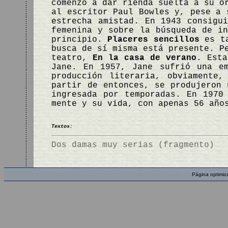
comenzó a dar rienda suelta a su o
al escritor Paul Bowles y, pese a 
estrecha amistad. En 1943 consigu
femenina y sobre la búsqueda de in
principio.
Placeres sencillos
es ta
busca de sí misma está presente. P
teatro,
En la casa de verano
. Esta
Jane. En 1957, Jane sufrió una e
producción literaria, obviamente
partir de entonces, se produjeron 
ingresada por temporadas. En 1970
mente y su vida, con apenas 56 año
Textos:
Dos damas muy serias (fragmento)
Página optimiz