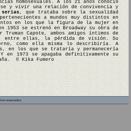
ncias homosexuales. A los 21 años conoció
rse y vivir una relación de convivencia y
 serias
, que trataba sobre la sexualidad
pertenecientes a mundos muy distintos en
ntos en los que la figura de la mujer en
en 1953 se estrenó en Broadway su obra de
r Truman Capote, ambos amigos íntimos de
, entre ellas, la pérdida de visión. Su
orno, como ella misma lo describiría. A
s, en los que se trataría y permanecería
 Y en 1973 se apagaba definitivamente su
paña. © Kika Fumero
chos reservados