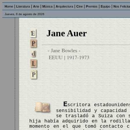
|
|
|
|
|
|
|
|
H
ome
L
iteratura
A
rte
M
úsica
A
rquitectura
C
ine
P
remios
E
quipo
N
os Felicit
Jueves, 6 de agosto de 2026
Jane Auer
- Jane Bowles -
EEUU | 1917-1973
E
scritora estadouniden
sensibilidad y capacidad
se trasladó a Suiza con 
hija había adquirido en la rodill
momento en el que tomó contacto c