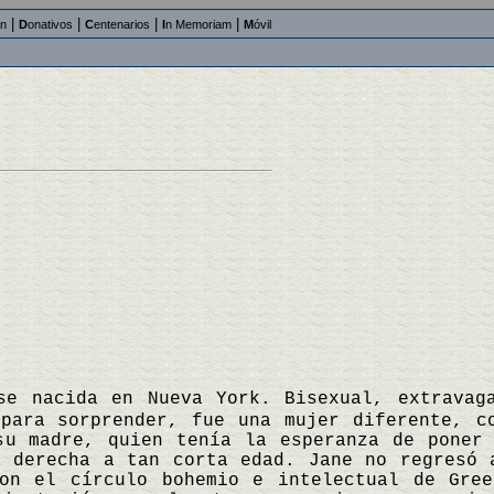
|
|
|
|
an
D
onativos
C
entenarios
I
n Memoriam
M
óvil
se nacida en Nueva York. Bisexual, extravag
 para sorprender, fue una mujer diferente, c
su madre, quien tenía la esperanza de poner
a derecha a tan corta edad. Jane no regresó 
on el círculo bohemio e intelectual de Gree