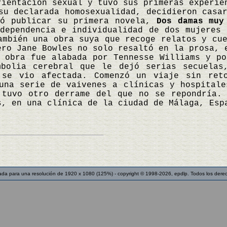
rientación sexual y tuvo sus primeras experie
su declarada homosexualidad, decidieron casa
ió publicar su primera novela,
Dos damas muy
dependencia e individualidad de dos mujeres 
mbién una obra suya que recoge relatos y cue
ero Jane Bowles no solo resaltó en la prosa, 
 obra fue alabada por Tennesse Williams y po
mbolia cerebral que le dejó serias secuelas
, se vio afectada. Comenzó un viaje sin ret
una serie de vaivenes a clínicas y hospitale
 tuvo otro derrame del que no se repondría.
s, en una clínica de la ciudad de Málaga, Es
ada para una resolución de 1920 x 1080 (125%) - copyright © 1998-2026, epdlp. Todos los dere