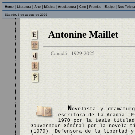
|
|
|
|
|
|
|
|
H
ome
L
iteratura
A
rte
M
úsica
A
rquitectura
C
ine
P
remios
E
quipo
N
os Felicit
Sábado, 8 de agosto de 2026
Antonine Maillet
Canadá | 1929-2025
N
ovelista y dramatur
escritora de La Acadia. E
1970 por la tesis titulad
Gouverneur Général por la novela 
(1979). Defensora de la libertad y