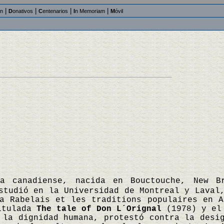
|
|
|
|
an
D
onativos
C
entenarios
I
n Memoriam
M
óvil
ga canadiense, nacida en Bouctouche, New B
studió en la Universidad de Montreal y Laval
a Rabelais et les traditions populaires en A
titulada
The tale of Don L´Orignal
(1978) y el
 la dignidad humana, protestó contra la desi