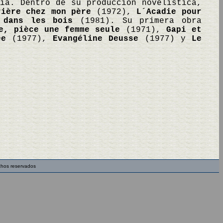
ia. Dentro de su producción novelística,
rière chez mon père
(1972),
L´Acadie pour
 dans les bois
(1981). Su primera obra
e, pièce une femme seule
(1971),
Gapi et
ée
(1977),
Evangéline Deusse
(1977) y
Le
chos reservados