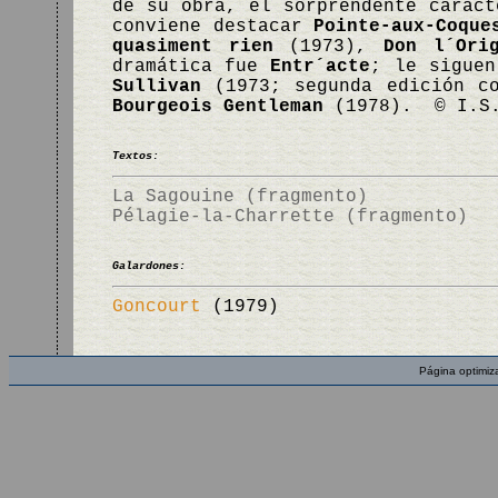
de su obra, el sorprendente caráct
conviene destacar
Pointe-aux-Coque
quasiment rien
(1973),
Don l´Ori
dramática fue
Entr´acte
; le sigue
Sullivan
(1973; segunda edición c
Bourgeois Gentleman
(1978). © I.S
Textos:
La Sagouine (fragmento)
Pélagie-la-Charrette (fragmento)
Galardones:
Goncourt
(1979)
Página optimiz