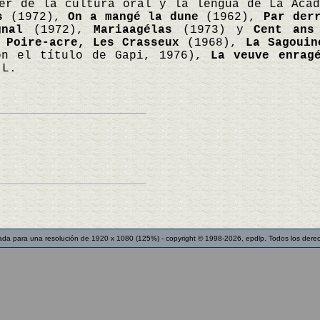
er de la cultura oral y la lengua de La Acad
s
(1972),
On a mangé la dune
(1962),
Par der
gnal
(1972),
Mariaagélas
(1973) y
Cent ans
n
Poire-acre, Les Crasseux
(1968),
La Sagouin
on el título de Gapi, 1976),
La veuve enrag
.L.
ada para una resolución de 1920 x 1080 (125%) - copyright © 1998-2026, epdlp. Todos los dere