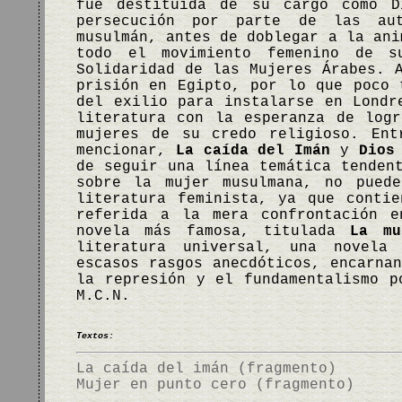
fue destituida de su cargo como D
persecución por parte de las aut
musulmán, antes de doblegar a la ani
todo el movimiento femenino de s
Solidaridad de las Mujeres Árabes. 
prisión en Egipto, por lo que poco 
del exilio para instalarse en Londr
literatura con la esperanza de log
mujeres de su credo religioso. Ent
mencionar,
La caída del Imán
y
Dios
de seguir una línea temática tenden
sobre la mujer musulmana, no puede
literatura feminista, ya que conti
referida a la mera confrontación e
novela más famosa, titulada
La mu
literatura universal, una novela 
escasos rasgos anecdóticos, encarna
la represión y el fundamentalismo 
M.C.N.
Textos:
La caída del imán (fragmento)
Mujer en punto cero (fragmento)