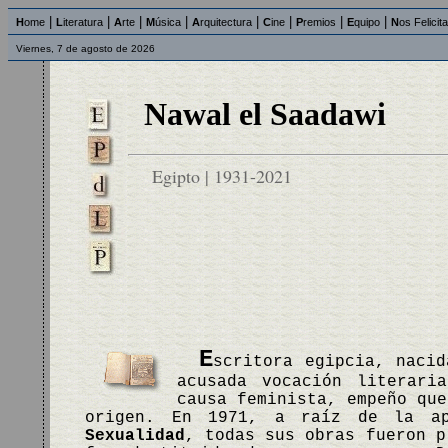
|
|
|
|
|
|
|
|
H
ome
L
iteratura
A
rte
M
úsica
A
rquitectura
C
ine
P
remios
E
quipo
N
os Felicit
Viernes, 7 de agosto de 2026
Nawal el Saadawi
Egipto | 1931-2021
E
scritora egipcia, nacid
acusada vocación literari
causa feminista, empeño que
origen. En 1971, a raíz de la a
Sexualidad
, todas sus obras fueron p