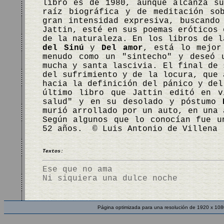
libro es de 1980, aunque alcanza 
raíz biográfica y de meditación so
gran intensidad expresiva, buscando
Jattin, esté en sus poemas eróticos 
de la naturaleza. En los libros de 
del Sinú
y
Del amor
, está lo mejor
menudo como un "sintecho" y deseó 
mucha y santa lascivia. El final de 
del sufrimiento y de la locura, que 
hacia la definición del pánico y de
último libro que Jattin editó en v
salud" y en su desolado y póstumo
murió arrollado por un auto, en una 
Según algunos que lo conocían fue u
52 años. © Luis Antonio de Villena
Textos:
Ese que no ama
Ni siquiera una dulce noche
Página optimizada para una resolución de 1920 x 108