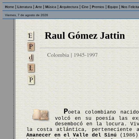
|
|
|
|
|
|
|
|
H
ome
L
iteratura
A
rte
M
úsica
A
rquitectura
C
ine
P
remios
E
quipo
N
os Felicit
Viernes, 7 de agosto de 2026
Raul Gómez Jattin
Colombia | 1945-1997
P
oeta colombiano nacid
volcó en su poesía las ex
desembocó en la locura. Vi
la costa atlántica, perteneciente 
Amanecer en el Valle del Sinú
(1986).