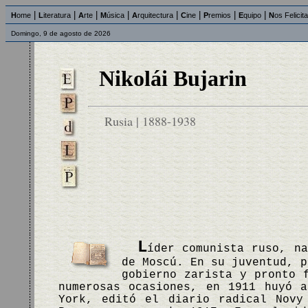
|
|
|
|
|
|
|
|
H
ome
L
iteratura
A
rte
M
úsica
A
rquitectura
C
ine
P
remios
E
quipo
N
os Felicit
Domingo, 9 de agosto de 2026
Nikolái Bujarin
Rusia | 1888-1938
L
íder comunista ruso, na
de Moscú. En su juventud, p
gobierno zarista y pronto 
numerosas ocasiones, en 1911 huyó 
York, editó el diario radical Novy