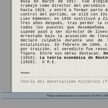
Rusa en marzo de 1917. Fue elegid
trabajó como director del periódico 
hasta 1929, y entró a formar parte d
control del partido, se alió con Iós
Liev Kámenev; en 1926 sustituyó a Zi
Tres años después, tras perder la c
todos los puestos que desempeñaba.
cuando pasó a ser director de Izves
Arrestado bajo la acusación de llev
declaró culpable durante uno de 
estalinistas. En febrero de 1988, c
por traición, el veredicto fue revoc
figura. Entre sus obras destacan,
D
(1918),
La teoría económica de Reutn
(1929). © M.E.
Textos:
Teoría del materialismo histórico (f
Página optimizada para una resolución de 1920 x 108