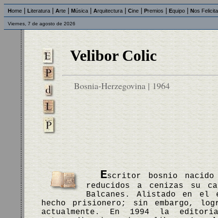
|
|
|
|
|
|
|
|
H
ome
L
iteratura
A
rte
M
úsica
A
rquitectura
C
ine
P
remios
E
quipo
N
os Felicit
Viernes, 7 de agosto de 2026
Velibor Colic
Bosnia-Herzegovina | 1964
E
scritor bosnio nacido
reducidos a cenizas su c
Balcanes. Alistado en el 
hecho prisionero; sin embargo, log
actualmente. En 1994 la editori