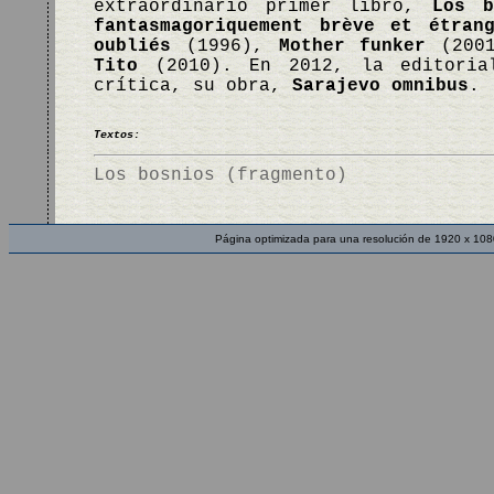
extraordinario primer libro,
Los b
fantasmagoriquement brève et étran
oubliés
(1996),
Mother funker
(200
Tito
(2010). En 2012, la editorial
crítica, su obra,
Sarajevo omnibus
. 
Textos:
Los bosnios (fragmento)
Página optimizada para una resolución de 1920 x 108