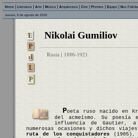
|
|
|
|
|
|
|
|
H
ome
L
iteratura
A
rte
M
úsica
A
rquitectura
C
ine
P
remios
E
quipo
N
os Felicit
Jueves, 6 de agosto de 2026
Nikolai Gumiliov
Rusia | 1886-1921
P
oeta ruso nacido en Kr
del acmeísmo. Su poesía 
influencia de Gautier, 
numerosas ocasiones y dichos viaje
ruta de los conquistadores
(1905)