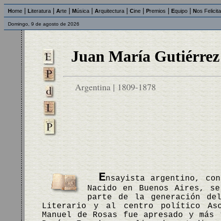
|
|
|
|
|
|
|
|
H
ome
L
iteratura
A
rte
M
úsica
A
rquitectura
C
ine
P
remios
E
quipo
N
os Felicit
Domingo, 9 de agosto de 2026
Juan María Gutiérrez
Argentina | 1809-1878
E
nsayista argentino, co
Nacido en Buenos Aires, se
parte de la generación de
Literario y al centro político As
Manuel de Rosas fue apresado y más 