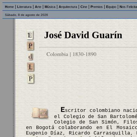
|
|
|
|
|
|
|
|
H
ome
L
iteratura
A
rte
M
úsica
A
rquitectura
C
ine
P
remios
E
quipo
N
os Felicit
Sábado, 8 de agosto de 2026
José David Guarín
Colombia | 1830-1890
E
scritor colombiano naci
el Colegio de San Bartolom
Colegio de San Simón, Filo
en Bogotá colaborando en El Mosaic
Eugenio Díaz, Ricardo Carrasquilla, 