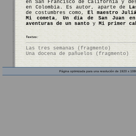
en San Francisco de California y de
en Colombia. Es autor, aparte de
La
de costumbres como,
El maestro Juli
Mi cometa
,
Un día de San Juan en
aventuras de un santo
y
Mi primer ca
Textos:
Las tres semanas (fragmento)
Una docena de pañuelos (fragmento)
Página optimizada para una resolución de 1920 x 108