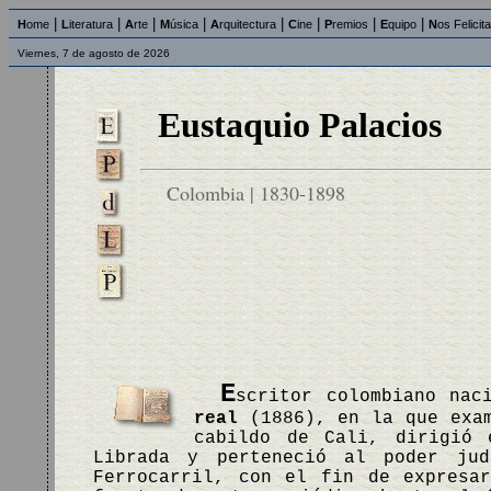
|
|
|
|
|
|
|
|
H
ome
L
iteratura
A
rte
M
úsica
A
rquitectura
C
ine
P
remios
E
quipo
N
os Felicit
Viernes, 7 de agosto de 2026
Eustaquio Palacios
Colombia | 1830-1898
E
scritor colombiano nac
real
(1886), en la que exam
cabildo de Cali, dirigió 
Librada y perteneció al poder ju
Ferrocarril, con el fin de expresa