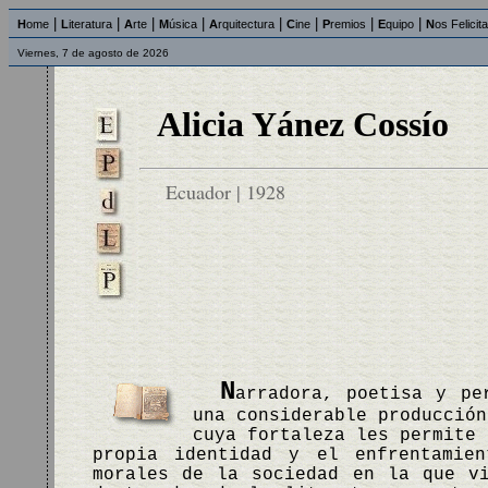
|
|
|
|
|
|
|
|
H
ome
L
iteratura
A
rte
M
úsica
A
rquitectura
C
ine
P
remios
E
quipo
N
os Felicit
Viernes, 7 de agosto de 2026
Alicia Yánez Cossío
Ecuador | 1928
N
arradora, poetisa y pe
una considerable producción
cuya fortaleza les permite 
propia identidad y el enfrentamien
morales de la sociedad en la que v