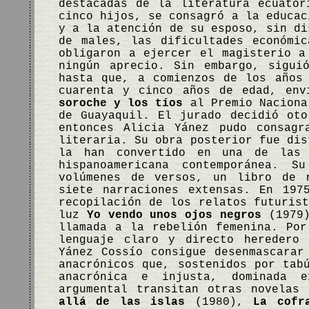
destacadas de la literatura ecuator
cinco hijos, se consagró a la educac
y a la atención de su esposo, sin di
de males, las dificultades económi
obligaron a ejercer el magisterio a
ningún aprecio. Sin embargo, sigui
hasta que, a comienzos de los años
cuarenta y cinco años de edad, en
soroche y los tíos
al Premio Naciona
de Guayaquil. El jurado decidió ot
entonces Alicia Yánez pudo consagr
literaria. Su obra posterior fue dis
la han convertido en una de las 
hispanoamericana contemporánea. S
volúmenes de versos, un libro de r
siete narraciones extensas. En 19
recopilación de los relatos futuris
luz
Yo vendo unos ojos negros
(1979)
llamada a la rebelión femenina. Po
lenguaje claro y directo heredero 
Yánez Cossío consigue desenmascarar
anacrónicos que, sostenidos por tab
anacrónica e injusta, dominada 
argumental transitan otras novelas
allá de las islas
(1980),
La cofr