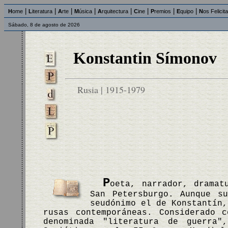
|
|
|
|
|
|
|
|
H
ome
L
iteratura
A
rte
M
úsica
A
rquitectura
C
ine
P
remios
E
quipo
N
os Felicit
Sábado, 8 de agosto de 2026
Konstantin Símonov
Rusia | 1915-1979
P
oeta, narrador, dramat
San Petersburgo. Aunque s
seudónimo el de Konstantín,
rusas contemporáneas. Considerado 
denominada "literatura de guerra