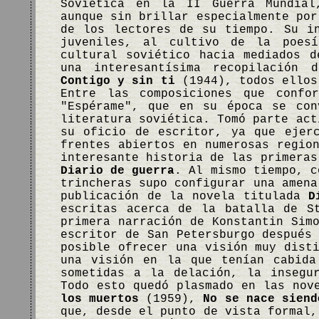
Soviética en la II Guerra Mundial
aunque sin brillar especialmente por
de los lectores de su tiempo. Su i
juveniles, al cultivo de la poes
cultural soviético hacia mediados 
una interesantísima recopilación 
Contigo y sin ti
(1944), todos ellos
Entre las composiciones que confo
"Espérame", que en su época se con
literatura soviética. Tomó parte act
su oficio de escritor, ya que ejer
frentes abiertos en numerosas regio
interesante historia de las primeras
Diario de guerra
. Al mismo tiempo, c
trincheras supo configurar una amena
publicación de la novela titulada
D
escritas acerca de la batalla de S
primera narración de Konstantin Sim
escritor de San Petersburgo después
posible ofrecer una visión muy dist
una visión en la que tenían cabida
sometidas a la delación, la insegu
Todo esto quedó plasmado en las nov
los muertos
(1959),
No se nace siend
que, desde el punto de vista formal,