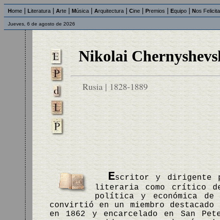
|
|
|
|
|
|
|
|
H
ome
L
iteratura
A
rte
M
úsica
A
rquitectura
C
ine
P
remios
E
quipo
N
os Felicit
Jueves, 6 de agosto de 2026
Nikolai Chernyshevs
Rusia | 1828-1889
E
scritor y dirigente 
literaria como crítico d
política y económica de
convirtió en un miembro destacado 
en 1862 y encarcelado en San Pet