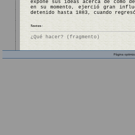
expone sus ideas acerca de cómo de
en su momento, ejerció gran influ
detenido hasta 1883, cuando regres
Textos:
¿Qué hacer? (fragmento)
Página optimiz