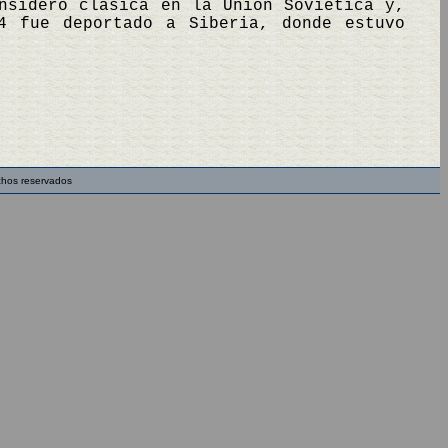
nsideró clásica en la Unión Soviética y,
4 fue deportado a Siberia, donde estuvo
chos reservados