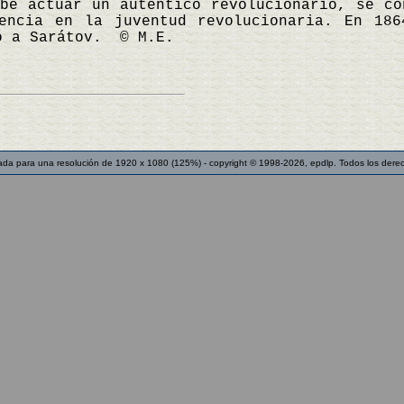
be actuar un auténtico revolucionario, se co
encia en la juventud revolucionaria. En 186
ó a Sarátov. © M.E.
ada para una resolución de 1920 x 1080 (125%) - copyright © 1998-2026, epdlp. Todos los dere