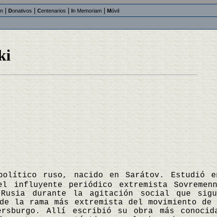
|
|
|
|
an
D
onativos
C
entenarios
I
n Memoriam
M
óvil
ki
político ruso, nacido en Sarátov. Estudió e
el influyente periódico extremista Sovremen
 Rusia durante la agitación social que sig
de la rama más extremista del movimiento de 
ersburgo. Allí escribió su obra más conoci