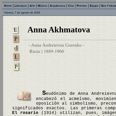
|
|
|
|
|
|
|
|
H
ome
L
iteratura
A
rte
M
úsica
A
rquitectura
C
ine
P
remios
E
quipo
N
os Felicit
Viernes, 7 de agosto de 2026
Anna Akhmatova
- Anna Andreievna Gorenko -
Rusia | 1889-1966
S
eudónimo de Anna Andreievn
encabezó el acmeísmo, movimie
oposición al simbolismo, preco
significados exactos. Las primeras com
El rosario
(1914) utilizan, pues, imágen