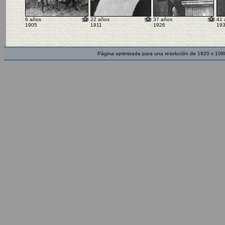
6 años
22 años
37 años
41 
1905
1911
1926
19
Página optimizada para una resolución de 1920 x 108