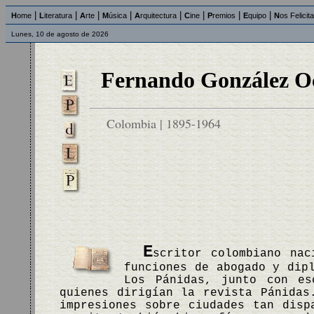
|
|
|
|
|
|
|
|
H
ome
L
iteratura
A
rte
M
úsica
A
rquitectura
C
ine
P
remios
E
quipo
N
os Felicit
Lunes, 10 de agosto de 2026
Fernando González O
Colombia | 1895-1964
E
scritor colombiano nac
funciones de abogado y dip
Los Pánidas, junto con es
quienes dirigían la revista Pánida
impresiones sobre ciudades tan disp