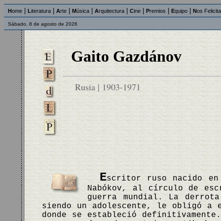
|
|
|
|
|
|
|
|
H
ome
L
iteratura
A
rte
M
úsica
A
rquitectura
C
ine
P
remios
E
quipo
N
os Felicit
Sábado, 8 de agosto de 2026
Gaito Gazdánov
Rusia | 1903-1971
E
scritor ruso nacido en
Nabókov, al círculo de esc
guerra mundial. La derrota
siendo un adolescente, le obligó a 
donde se estableció definitivamente