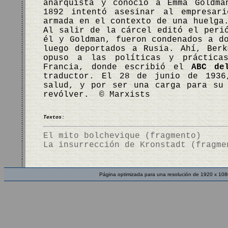
anarquista y conoció a Emma Goldma
1892 intentó asesinar al empresar
armada en el contexto de una huelga
Al salir de la cárcel editó el peri
él y Goldman, fueron condenados a d
luego deportados a Rusia. Ahí, Ber
opuso a las políticas y práctica
Francia, donde escribió el
ABC de
traductor. El 28 de junio de 1936
salud, y por ser una carga para su
revólver. © Marxists
Textos:
El mito bolchevique (fragmento)
La insurrección de Kronstadt (fragme
Página optimizada para una resolución de 1920 x 108