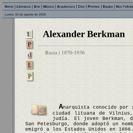
|
|
|
|
|
|
|
|
H
ome
L
iteratura
A
rte
M
úsica
A
rquitectura
C
ine
P
remios
E
quipo
N
os Felicit
Lunes, 10 de agosto de 2026
Alexander Berkman
Rusia | 1870-1936
A
narquista conocido por 
ciudad lituana de Vilnius
judía. El joven Berkman, d
San Petesburgo, donde adoptó un nom
emigró a los Estados Unidos en 1888