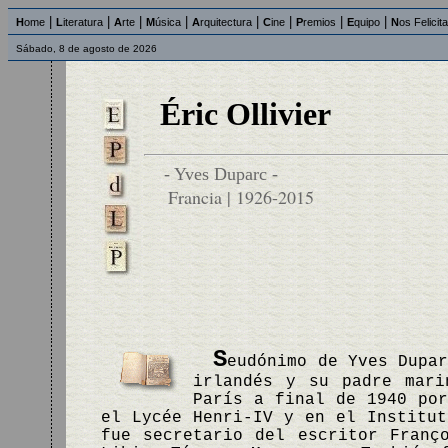
|
|
|
|
|
|
|
|
H
ome
L
iteratura
A
rte
M
úsica
A
rquitectura
C
ine
P
remios
E
quipo
N
os Felicit
Sábado, 8 de agosto de 2026
Éric Ollivier
- Yves Duparc -
Francia | 1926-2015
S
eudónimo de Yves Dupa
irlandés y su padre mari
París a final de 1940 por
el Lycée Henri-IV y en el Institut
fue secretario del escritor Franç