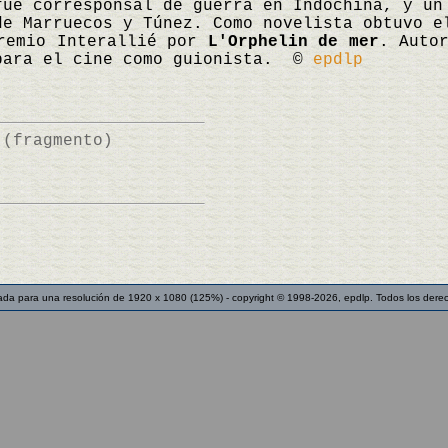
fue corresponsal de guerra en Indochina, y un
de Marruecos y Túnez. Como novelista obtuvo 
remio Interallié por
L'Orphelin de mer
. Auto
 para el cine como guionista. ©
epdlp
 (fragmento)
ada para una resolución de 1920 x 1080 (125%) - copyright © 1998-2026, epdlp. Todos los dere