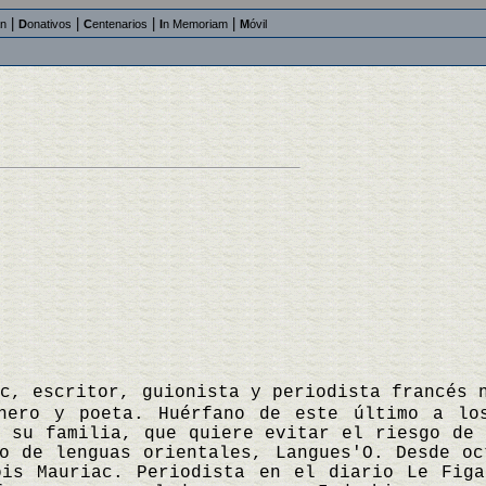
|
|
|
|
an
D
onativos
C
entenarios
I
n Memoriam
M
óvil
rc, escritor, guionista y periodista francés 
nero y poeta. Huérfano de este último a lo
 su familia, que quiere evitar el riesgo de 
o de lenguas orientales, Langues'O. Desde oc
ois Mauriac. Periodista en el diario Le Fig