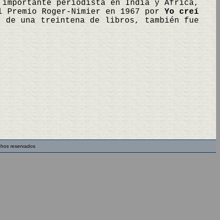
 importante periodista en India y África,
el Premio Roger-Nimier en 1967 por
Yo creí
r de una treintena de libros, también fue
chos reservados