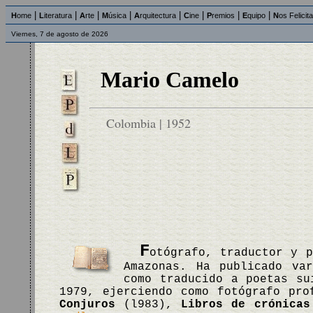
|
|
|
|
|
|
|
|
H
ome
L
iteratura
A
rte
M
úsica
A
rquitectura
C
ine
P
remios
E
quipo
N
os Felicit
Viernes, 7 de agosto de 2026
Mario Camelo
Colombia | 1952
F
otógrafo, traductor y p
Amazonas. Ha publicado va
como traducido a poetas su
1979, ejerciendo como fotógrafo pro
Conjuros
(l983),
Libros de crónicas