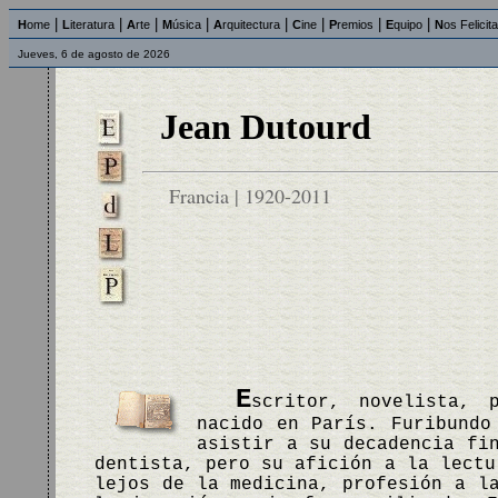
|
|
|
|
|
|
|
|
H
ome
L
iteratura
A
rte
M
úsica
A
rquitectura
C
ine
P
remios
E
quipo
N
os Felicit
Jueves, 6 de agosto de 2026
Jean Dutourd
Francia | 1920-2011
E
scritor, novelista, 
nacido en París. Furibundo
asistir a su decadencia fi
dentista, pero su afición a la lectu
lejos de la medicina, profesión a l