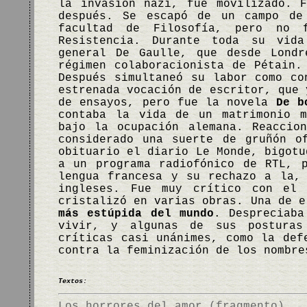
la invasión nazi, fue movilizado. 
después. Se escapó de un campo de
facultad de Filosofía, pero no 
Resistencia. Durante toda su vida
general De Gaulle, que desde Londr
régimen colaboracionista de Pétain.
Después simultaneó su labor como co
estrenada vocación de escritor, que 
de ensayos, pero fue la novela
De b
contaba la vida de un matrimonio m
bajo la ocupación alemana. Reaccio
considerado una suerte de gruñón o
obituario el diario Le Monde, bigotu
a un programa radiofónico de RTL, 
lengua francesa y su rechazo a la,
ingleses. Fue muy crítico con el 
cristalizó en varias obras. Una de 
más estúpida del mundo
. Despreciaba
vivir, y algunas de sus posturas
críticas casi unánimes, como la def
contra la feminización de los nombr
Textos:
Los horrores del amor (fragmento)