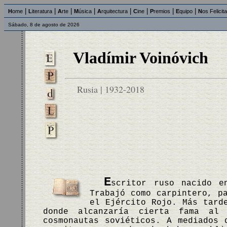
|
|
|
|
|
|
|
|
H
ome
L
iteratura
A
rte
M
úsica
A
rquitectura
C
ine
P
remios
E
quipo
N
os Felicit
Sábado, 8 de agosto de 2026
Vladímir Voinóvich
Rusia | 1932-2018
E
scritor ruso nacido e
Trabajó como carpintero, p
el Ejército Rojo. Más tard
donde alcanzaría cierta fama al
cosmonautas soviéticos. A mediados 