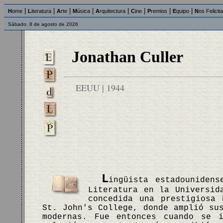
|
|
|
|
|
|
|
|
H
ome
L
iteratura
A
rte
M
úsica
A
rquitectura
C
ine
P
remios
E
quipo
N
os Felicit
Sábado, 8 de agosto de 2026
Jonathan Culler
EEUU | 1944
L
ingüista estadounidens
Literatura en la Universid
concedida una prestigiosa 
St. John's College, donde amplió su
modernas. Fue entonces cuando se i