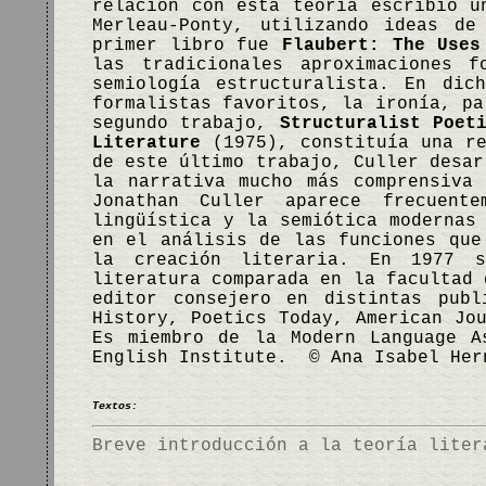
relación con esta teoría escribió u
Merleau-Ponty, utilizando ideas de
primer libro fue
Flaubert: The Uses
las tradicionales aproximaciones f
semiología estructuralista. En dic
formalistas favoritos, la ironía, pa
segundo trabajo,
Structuralist Poet
Literature
(1975), constituía una re
de este último trabajo, Culler desar
la narrativa mucho más comprensiva
Jonathan Culler aparece frecuent
lingüística y la semiótica modernas
en el análisis de las funciones que
la creación literaria. En 1977 
literatura comparada en la facultad 
editor consejero en distintas publ
History, Poetics Today, American Jo
Es miembro de la Modern Language A
English Institute. © Ana Isabel Her
Textos:
Breve introducción a la teoría liter