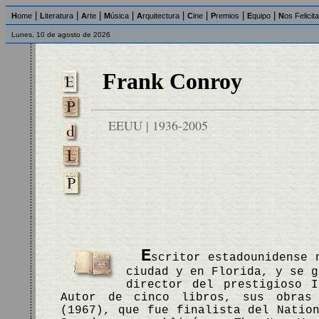
|
|
|
|
|
|
|
|
H
ome
L
iteratura
A
rte
M
úsica
A
rquitectura
C
ine
P
remios
E
quipo
N
os Felicit
Lunes, 10 de agosto de 2026
Frank Conroy
EEUU | 1936-2005
E
scritor estadounidense 
ciudad y en Florida, y se g
director del prestigioso I
Autor de cinco libros, sus obras
(1967), que fue finalista del Natio