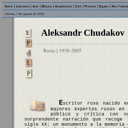
|
|
|
|
|
|
|
|
H
ome
L
iteratura
A
rte
M
úsica
A
rquitectura
C
ine
P
remios
E
quipo
N
os Felicit
Viernes, 7 de agosto de 2026
Aleksandr Chudakov
Rusia | 1938-2005
E
scritor ruso nacido e
mayores expertos rusos en
público y crítica con 
sorprendente narración que recoge 
siglo XX; un monumento a la memoria 