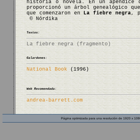
historia o novela. En un apéndice
proporcionó un árbol genealógico qu
que comenzaron en
La fiebre negra
, 
© Nórdika
Textos:
La fiebre negra (fragmento)
Galardones:
National Book
(1996)
Web Recomendada:
andrea-barrett.com
Página optimizada para una resolución de 1920 x 108