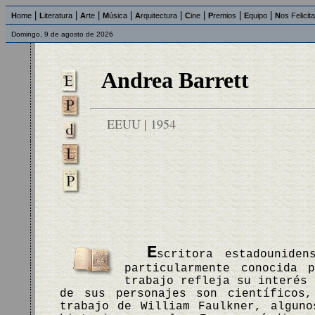
|
|
|
|
|
|
|
|
H
ome
L
iteratura
A
rte
M
úsica
A
rquitectura
C
ine
P
remios
E
quipo
N
os Felicit
Domingo, 9 de agosto de 2026
Andrea Barrett
EEUU | 1954
E
scritora estadouniden
particularmente conocida 
trabajo refleja su interés 
de sus personajes son científicos
trabajo de William Faulkner, algun