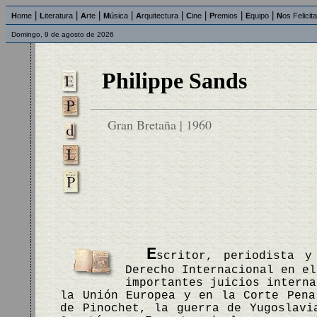
|
|
|
|
|
|
|
|
H
ome
L
iteratura
A
rte
M
úsica
A
rquitectura
C
ine
P
remios
E
quipo
N
os Felicit
Domingo, 9 de agosto de 2026
Philippe Sands
Gran Bretaña | 1960
E
scritor, periodista y
Derecho Internacional en el
importantes juicios interna
la Unión Europea y en la Corte Pena
de Pinochet, la guerra de Yugoslavi