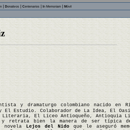
|
|
|
|
an
D
onativos
C
entenarios
I
n Memoriam
M
óvil
iz
ntista y dramaturgo colombiano nacido en R
y El Estudio. Colaborador de La Idea, El Oas
 Literaria, El Liceo Antioqueño, Antioquia L
 y retrata bien la manera de ser típica d
sa novela
Lejos del Nido
que le aseguró memo