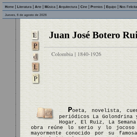
|
|
|
|
|
|
|
|
H
ome
L
iteratura
A
rte
M
úsica
A
rquitectura
C
ine
P
remios
E
quipo
N
os Felicit
Jueves, 6 de agosto de 2026
Juan José Botero Ru
Colombia | 1840-1926
P
oeta, novelista, cue
periódicos La Golondrina 
Hogar, El Ruiz, La Semana
obra reúne lo serio y lo jocoso
mayormente conocido por su famo