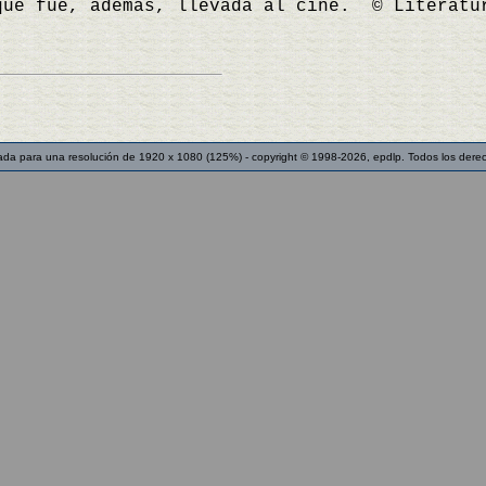
que fue, además, llevada al cine. © Literatu
ada para una resolución de 1920 x 1080 (125%) - copyright © 1998-2026, epdlp. Todos los dere