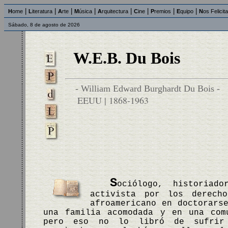
|
|
|
|
|
|
|
|
H
ome
L
iteratura
A
rte
M
úsica
A
rquitectura
C
ine
P
remios
E
quipo
N
os Felicit
Sábado, 8 de agosto de 2026
W.E.B. Du Bois
- William Edward Burghardt Du Bois -
EEUU | 1868-1963
S
ociólogo, historiado
activista por los derech
afroamericano en doctorars
una familia acomodada y en una com
pero eso no lo libró de sufrir 