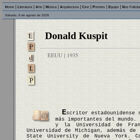
|
|
|
|
|
|
|
|
H
ome
L
iteratura
A
rte
M
úsica
A
rquitectura
C
ine
P
remios
E
quipo
N
os Felicit
Sábado, 8 de agosto de 2026
Donald Kuspit
EEUU | 1935
E
scritor estadounidense 
más importantes del mundo. 
y la Universidad de Fra
Universidad de Michigan, además de
State University de Nueva York. C