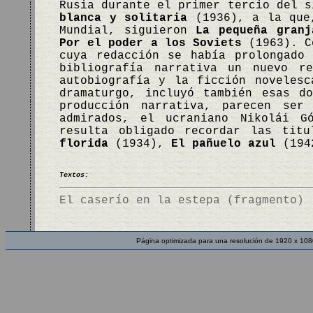
Rusia durante el primer tercio del 
blanca y solitaria
(1936), a la que,
Mundial, siguieron
La pequeña granj
Por el poder a los Soviets
(1963). Ce
cuya redacción se había prolongado
bibliografía narrativa un nuevo r
autobiografía y la ficción noveles
dramaturgo, incluyó también esas d
producción narrativa, parecen ser
admirados, el ucraniano Nikolái G
resulta obligado recordar las tit
florida
(1934),
El pañuelo azul
(194
Textos:
El caserío en la estepa (fragmento)
Página optimizada para una resolución de 1920 x 108