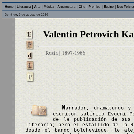
|
|
|
|
|
|
|
|
H
ome
L
iteratura
A
rte
M
úsica
A
rquitectura
C
ine
P
remios
E
quipo
N
os Felicit
Domingo, 9 de agosto de 2026
Valentin Petrovich Ka
Rusia | 1897-1986
N
arrador, dramaturgo y
escritor satírico Evgeni P
de la publicación de sus
literaria; pero el estallido de la R
desde el bando bolchevique, le ale