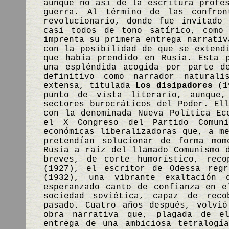
aunque no así de la escritura profe
guerra. Al término de las confron
revolucionario, donde fue invitado
casi todos de tono satírico, como
imprenta su primera entrega narrati
con la posibilidad de que se extend
que había prendido en Rusia. Esta 
una espléndida acogida por parte d
definitivo como narrador natural
extensa, titulada
Los disipadores
(19
punto de vista literario, aunque
sectores burocráticos del Poder. El
con la denominada Nueva Política Ec
el X Congreso del Partido Comun
económicas liberalizadoras que, a m
pretendían solucionar de forma mom
Rusia a raíz del llamado Comunismo 
breves, de corte humorístico, rec
(1927), el escritor de Odessa reg
(1932), una vibrante exaltación
esperanzado canto de confianza en e
sociedad soviética, capaz de reco
pasado. Cuatro años después, volvi
obra narrativa que, plagada de el
entrega de una ambiciosa tetralog