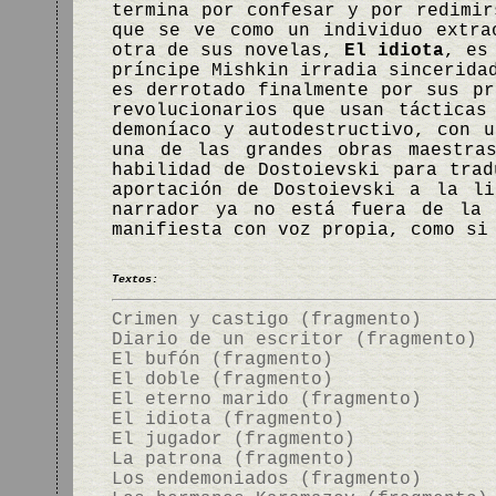
termina por confesar y por redimir
que se ve como un individuo extra
otra de sus novelas,
El idiota
, es
príncipe Mishkin irradia sincerida
es derrotado finalmente por sus p
revolucionarios que usan tácticas
demoníaco y autodestructivo, con 
una de las grandes obras maestra
habilidad de Dostoievski para trad
aportación de Dostoievski a la l
narrador ya no está fuera de la 
manifiesta con voz propia, como si
Textos:
Crimen y castigo (fragmento)
Diario de un escritor (fragmento)
El bufón (fragmento)
El doble (fragmento)
El eterno marido (fragmento)
El idiota (fragmento)
El jugador (fragmento)
La patrona (fragmento)
Los endemoniados (fragmento)