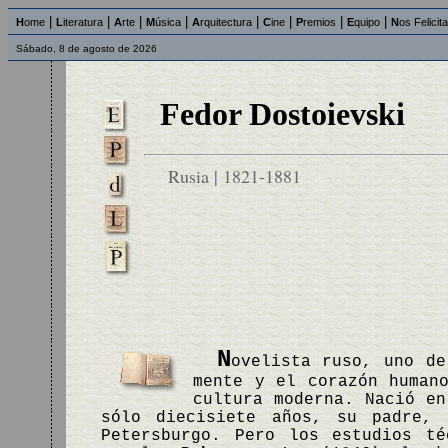
|
|
|
|
|
|
|
|
H
ome
L
iteratura
A
rte
M
úsica
A
rquitectura
C
ine
P
remios
E
quipo
N
os Felicit
Sábado, 8 de agosto de 2026
Fedor Dostoievski
Rusia | 1821-1881
N
ovelista ruso, uno de
mente y el corazón human
cultura moderna. Nació en
sólo diecisiete años, su padre,
Petersburgo. Pero los estudios t