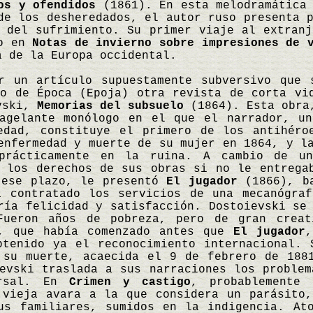
os y ofendidos
(1861). En esta melodramática 
de los desheredados, el autor ruso presenta 
 del sufrimiento. Su primer viaje al extranj
do en
Notas de invierno sobre impresiones de 
a de la Europa occidental.
r un artículo supuestamente subversivo que 
to de Época (Epoja) otra revista de corta vi
evski,
Memorias del subsuelo
(1864). Esta obra,
agelante monólogo en el que el narrador, un
edad, constituye el primero de los antihéro
enfermedad y muerte de su mujer en 1864, y l
prácticamente en la ruina. A cambio de un
s los derechos de sus obras si no le entrega
 ese plazo, le presentó
El jugador
(1866), ba
a contratado los servicios de una mecanógra
ría felicidad y satisfacción. Dostoievski se
Fueron años de pobreza, pero de gran creat
, que había comenzado antes que
El jugador
btenido ya el reconocimiento internacional.
 su muerte, acaecida el 9 de febrero de 188
evski traslada a sus narraciones los problem
ersal. En
Crimen y castigo
, probablemente
 vieja avara a la que considera un parásito
us familiares, sumidos en la indigencia. At