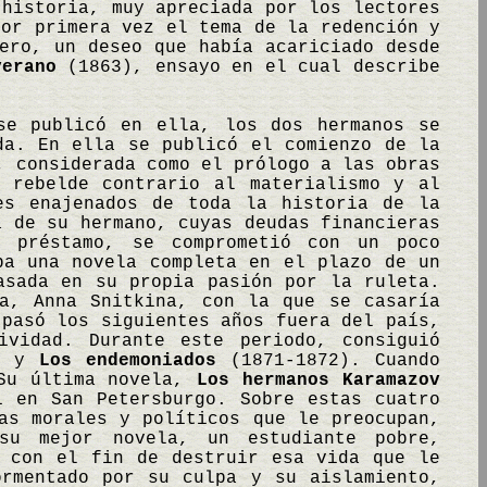
historia, muy apreciada por los lectores
por primera vez el tema de la redención y
ero, un deseo que había acariciado desde
verano
(1863), ensayo en el cual describe
se publicó en ella, los dos hermanos se
da. En ella se publicó el comienzo de la
 considerada como el prólogo a las obras
 rebelde contrario al materialismo y al
es enajenados de toda la historia de la
a de su hermano, cuyas deudas financieras
 préstamo, se comprometió con un poco
ba una novela completa en el plazo de un
sada en su propia pasión por la ruleta.
fa, Anna Snitkina, con la que se casaría
 pasó los siguientes años fuera del país,
ividad. Durante este periodo, consiguió
, y
Los endemoniados
(1871-1872). Cuando
 Su última novela,
Los hermanos Karamazov
1 en San Petersburgo. Sobre estas cuatro
as morales y políticos que le preocupan,
 su mejor novela, un estudiante pobre,
, con el fin de destruir esa vida que le
ormentado por su culpa y su aislamiento,