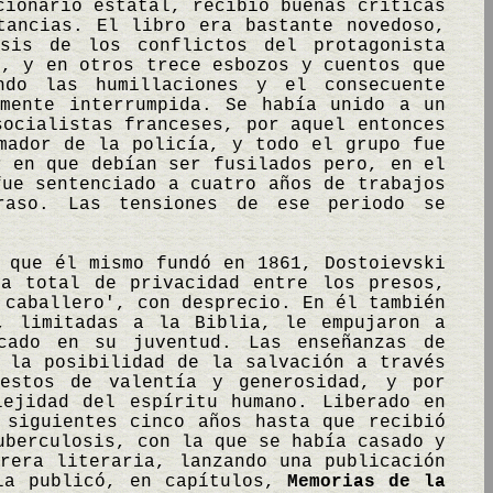
cionario estatal, recibió buenas críticas
tancias. El libro era bastante novedoso,
sis de los conflictos del protagonista
, y en otros trece esbozos y cuentos que
ndo las humillaciones y el consecuente
lmente interrumpida. Se había unido a un
socialistas franceses, por aquel entonces
mador de la policía, y todo el grupo fue
r en que debían ser fusilados pero, en el
fue sentenciado a cuatro años de trabajos
raso. Las tensiones de ese periodo se
 que él mismo fundó en 1861, Dostoievski
ta total de privacidad entre los presos,
 caballero', con desprecio. En él también
, limitadas a la Biblia, le empujaron a
icado en su juventud. Las enseñanzas de
 la posibilidad de la salvación a través
gestos de valentía y generosidad, y por
lejidad del espíritu humano. Liberado en
 siguientes cinco años hasta que recibió
uberculosis, con la que se había casado y
rera literaria, lanzando una publicación
lla publicó, en capítulos,
Memorias de la