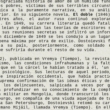
sgraciada historia de amor de un humilde fun
os pobres, víctimas de sus terribles circuns
gica a la puramente narrativa, en su análi
erior. En su siguiente novela,
El doble
(1846)
tres años, el autor ruso continuó explora
s. En 1849, su carrera literaria quedó fata
 leían y debatían las teorías de escritores 
 sus reuniones secretas se infiltró un infor
n diciembre de 1849 se les condujo a un luga
pena máxima por otra de exilio. Dostoievski 
a su país, posteriormente, como soldado 
ue sufriría durante el resto de su vida.
), publicada en Vremya (Tiempo), la revista
ismo, las condiciones infrahumanas y la fal
 que en la cárcel le habían tratado a él, 'un
 psicológico. Sus lecturas de aquel periodo
de inspiración occidental, que había pract
uprema confirmación de las ideas éticas y de
e los delincuentes, salpicada a veces por 
a profundizar en su conocimiento de la comp
n militar en Mongolia, donde transcurrió los
burgo, en compañía de una viuda aquejada de t
a San Petersburgo, Dostoievski retomó su car
rmano Mijáil, llamada Vremya (Tiempo). En e