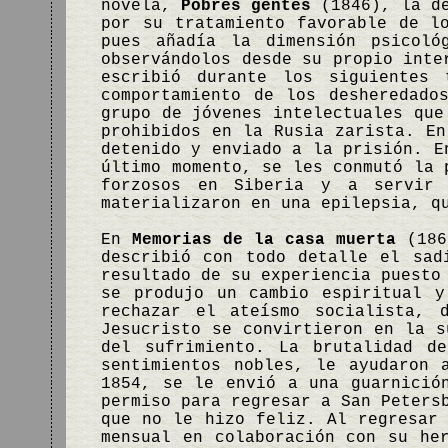
novela,
Pobres gentes
(1846), la de
por su tratamiento favorable de l
pues añadía la dimensión psicoló
observándolos desde su propio int
escribió durante los siguientes 
comportamiento de los desheredado
grupo de jóvenes intelectuales que
prohibidos en la Rusia zarista. En
detenido y enviado a la prisión. E
último momento, se les conmutó la 
forzosos en Siberia y a servir 
materializaron en una epilepsia, q
En
Memorias de la casa muerta
(1862
describió con todo detalle el sad
resultado de su experiencia puesto
se produjo un cambio espiritual y
rechazar el ateísmo socialista, 
Jesucristo se convirtieron en la s
del sufrimiento. La brutalidad d
sentimientos nobles, le ayudaron 
1854, se le envió a una guarnició
permiso para regresar a San Peters
que no le hizo feliz. Al regresar 
mensual en colaboración con su he