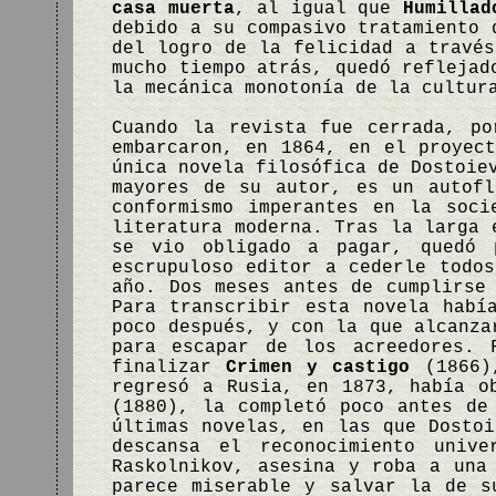
casa muerta
, al igual que
Humillad
debido a su compasivo tratamiento 
del logro de la felicidad a través
mucho tiempo atrás, quedó refleja
la mecánica monotonía de la cultur
Cuando la revista fue cerrada, po
embarcaron, en 1864, en el proyec
única novela filosófica de Dostoi
mayores de su autor, es un autofl
conformismo imperantes en la soci
literatura moderna. Tras la larga 
se vio obligado a pagar, quedó 
escrupuloso editor a cederle todo
año. Dos meses antes de cumplirse
Para transcribir esta novela habí
poco después, y con la que alcanza
para escapar de los acreedores. 
finalizar
Crimen y castigo
(1866)
regresó a Rusia, en 1873, había o
(1880), la completó poco antes de
últimas novelas, en las que Dostoi
descansa el reconocimiento univ
Raskolnikov, asesina y roba a una
parece miserable y salvar la de s