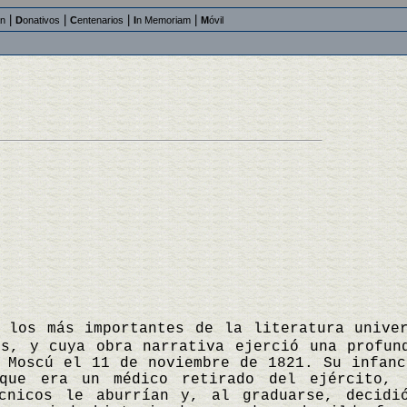
|
|
|
|
an
D
onativos
C
entenarios
I
n Memoriam
M
óvil
 los más importantes de la literatura unive
os, y cuya obra narrativa ejerció una profun
 Moscú el 11 de noviembre de 1821. Su infanc
 que era un médico retirado del ejército,
écnicos le aburrían y, al graduarse, decidi