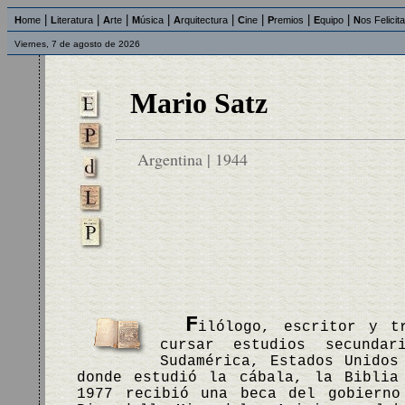
|
|
|
|
|
|
|
|
H
ome
L
iteratura
A
rte
M
úsica
A
rquitectura
C
ine
P
remios
E
quipo
N
os Felicit
Viernes, 7 de agosto de 2026
Mario Satz
Argentina | 1944
F
ilólogo, escritor y t
cursar estudios secunda
Sudamérica, Estados Unidos
donde estudió la cábala, la Biblia
1977 recibió una beca del gobierno