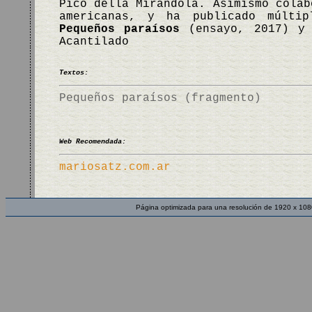
Pico della Mirandola. Asimismo colab
americanas, y ha publicado múltip
Pequeños paraísos
(ensayo, 2017) 
Acantilado
Textos:
Pequeños paraísos (fragmento)
Web Recomendada:
mariosatz.com.ar
Página optimizada para una resolución de 1920 x 108