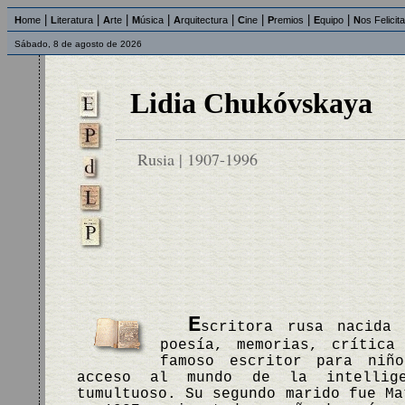
|
|
|
|
|
|
|
|
H
ome
L
iteratura
A
rte
M
úsica
A
rquitectura
C
ine
P
remios
E
quipo
N
os Felicit
Sábado, 8 de agosto de 2026
Lidia Chukóvskaya
Rusia | 1907-1996
E
scritora rusa nacida 
poesía, memorias, crítica
famoso escritor para niñ
acceso al mundo de la intellige
tumultuoso. Su segundo marido fue Ma